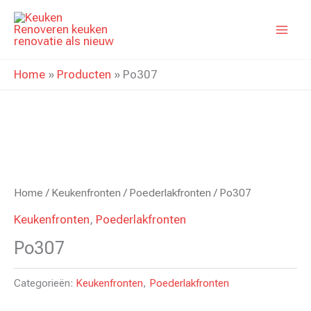
Ga
naar
de
inhoud
Home
»
Producten
»
Po307
Home
/
Keukenfronten
/
Poederlakfronten
/ Po307
Keukenfronten
,
Poederlakfronten
Po307
Categorieën:
Keukenfronten
,
Poederlakfronten