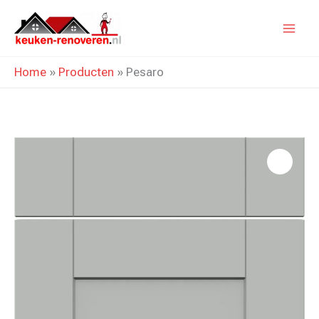
Ga
naar
de
Home
»
Producten
»
Pesaro
inhoud