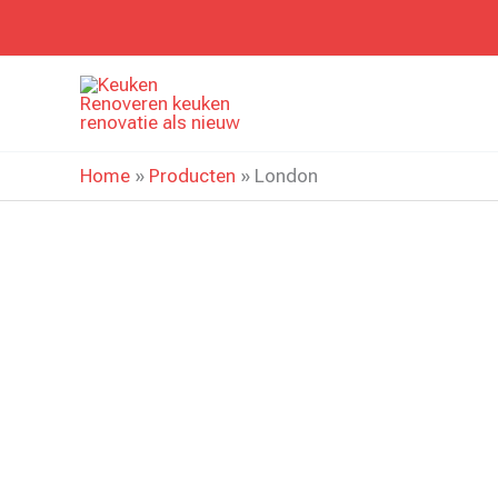
Ga
naar
de
inhoud
Home
»
Producten
»
London