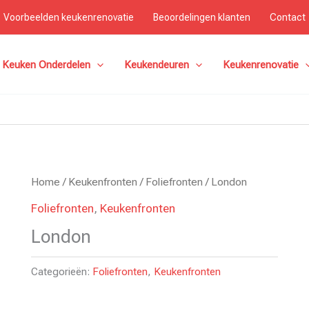
Voorbeelden keukenrenovatie
Beoordelingen klanten
Contact
Keuken Onderdelen
Keukendeuren
Keukenrenovatie
Home
/
Keukenfronten
/
Foliefronten
/ London
Foliefronten
,
Keukenfronten
London
Categorieën:
Foliefronten
,
Keukenfronten