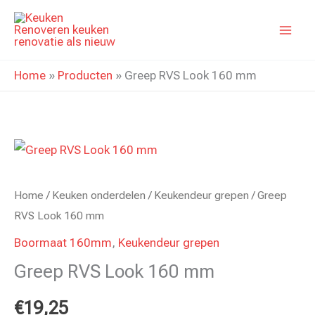
Ga
naar
de
inhoud
Home
»
Producten
»
Greep RVS Look 160 mm
Home
/
Keuken onderdelen
/
Keukendeur grepen
/ Greep
RVS Look 160 mm
Boormaat 160mm
,
Keukendeur grepen
Greep RVS Look 160 mm
€
19,25