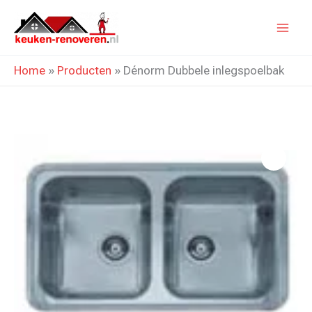
Ga
naar
de
Home
»
Producten
»
Dénorm Dubbele inlegspoelbak
inhoud