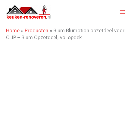
Ga
naar
de
Home
»
Producten
»
Blum Blumotion opzetdeel voor
inhoud
CLIP – Blum Opzetdeel, vol opdek