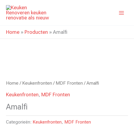
Ga
naar
de
inhoud
Home
»
Producten
»
Amalfi
Home
/
Keukenfronten
/
MDF Fronten
/ Amalfi
Keukenfronten
,
MDF Fronten
Amalfi
Categorieën:
Keukenfronten
,
MDF Fronten