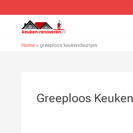
Ga
naar
de
inhoud
Home
»
greeploos keukendeurtjes
Greeploos Keuken