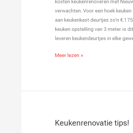
kosten keukenrenoveren met Nieuwe
verwachten. Voor een hoek keuken 
aan keukenkast deurtjes zo’n €.175
keuken opstelling van 3 meter is d
leveren keukendeurtjes in elke ge
Meer lezen »
Keukenrenovatie tips!
Keukenrenovatie
tips!